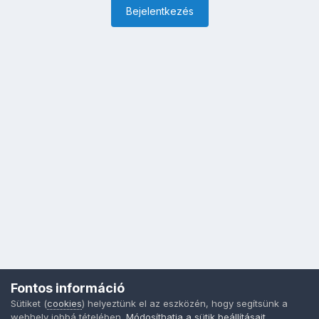
Bejelentkezés
Fontos információ
Sütiket (
cookies
) helyeztünk el az eszközén, hogy segítsünk a
webhely jobbá tételében.
Módosíthatja a sütik beállításait
,