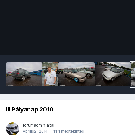
Image Tools
III Pályanap 2010
forumadmin
által
Április2, 2014
1.111 megtekintés