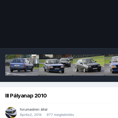
Image Tools
III Pályanap 2010
forumadmin
által
Április2, 2014
977 megtekintés