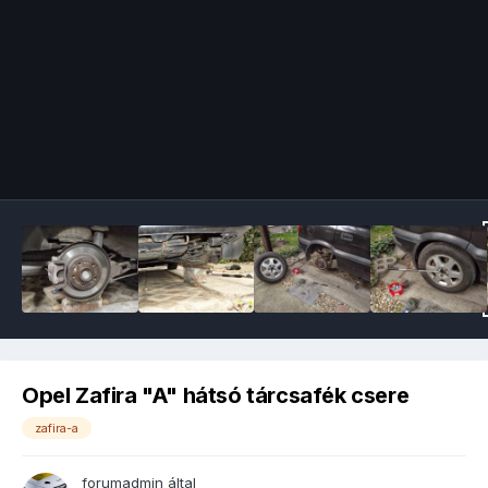
Image Tools
Opel Zafira "A" hátsó tárcsafék csere
zafira-a
forumadmin
által