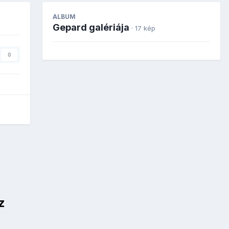
ALBUM
Gepard galériája
· 17 kép
0
z