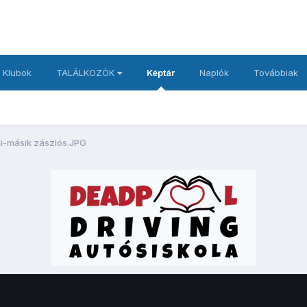
 Klubok
TALÁLKOZÓK
Képtár
Naplók
Továbbiak
i-másik zászlós.JPG