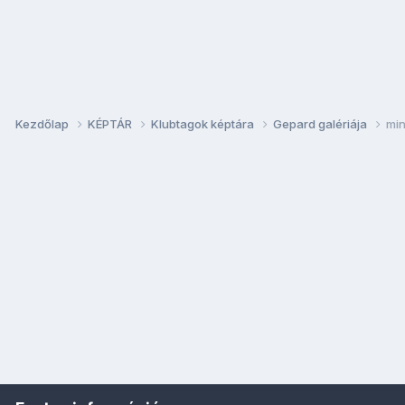
Kezdőlap
KÉPTÁR
Klubtagok képtára
Gepard galériája
min