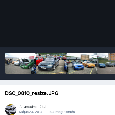
Image Tools
DSC_0810_resize.JPG
forumadmin
által
Május23, 2014
1.194 megtekintés