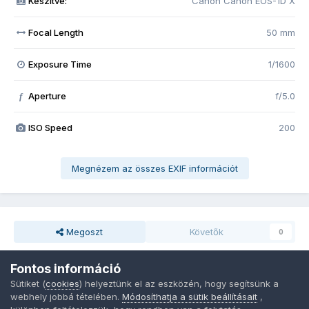
Készítve:
Canon Canon EOS-1D X
Focal Length
50 mm
Exposure Time
1/1600
Aperture
f/5.0
f
ISO Speed
200
Megnézem az összes EXIF információt
Megoszt
Követők
0
Fontos információ
Nincsenek hozzászólások
Sütiket (
cookies
) helyeztünk el az eszközén, hogy segítsünk a
webhely jobbá tételében.
Módosíthatja a sütik beállításait
,