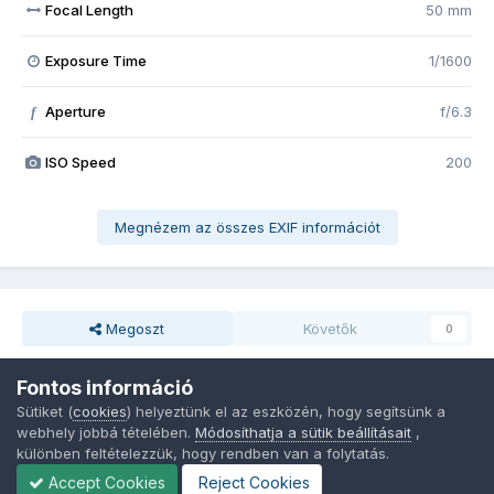
Focal Length
50 mm
Exposure Time
1/1600
Aperture
f/6.3
f
ISO Speed
200
Megnézem az összes EXIF információt
Megoszt
Követők
0
Fontos információ
Nincsenek hozzászólások
Sütiket (
cookies
) helyeztünk el az eszközén, hogy segítsünk a
webhely jobbá tételében.
Módosíthatja a sütik beállításait
,
különben feltételezzük, hogy rendben van a folytatás.
Accept Cookies
Reject Cookies