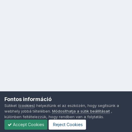
Fontos információ
Sütiket (
cookies
) helyeztünk el az eszközén, hogy segítsünk a
webhely jobbá tételében.
Módosíthatja a sütik beállításait
,
különben feltételezzük, hogy rendben van a folytatás.
Accept Cookies
Reject Cookies