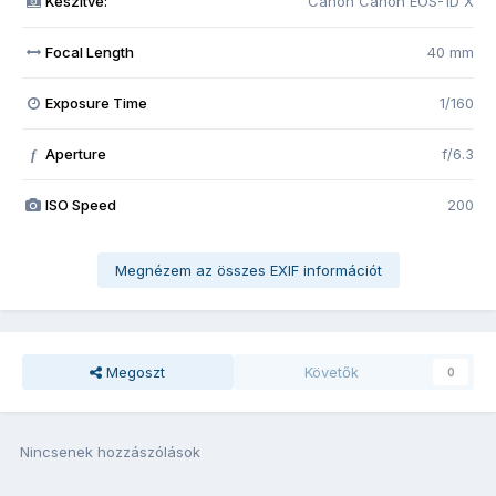
Készítve:
Canon Canon EOS-1D X
Focal Length
40 mm
Exposure Time
1/160
Aperture
f/6.3
f
ISO Speed
200
Megnézem az összes EXIF információt
Megoszt
Követők
0
Nincsenek hozzászólások