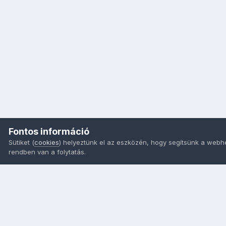
Fontos információ
Sütiket (
cookies
) helyeztünk el az eszközén, hogy segítsünk a webh
rendben van a folytatás.
Nyelvek