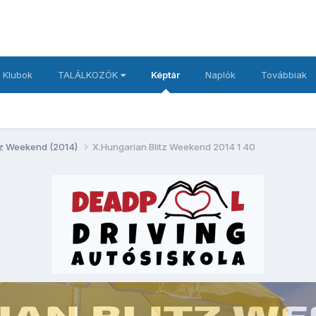
 Klubok
TALÁLKOZÓK
Képtár
Naplók
Továbbiak
itz Weekend (2014)
X.Hungarian Blitz Weekend 2014 1 40