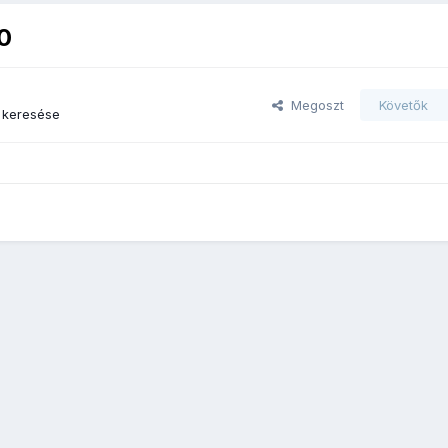
0
Megoszt
Követők
 keresése