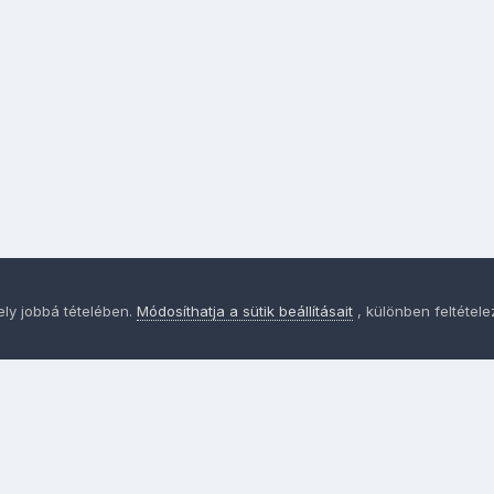
ely jobbá tételében.
Módosíthatja a sütik beállításait
, különben feltétel
Adatvédelem
Sütik - Az Ön adatainak védelme fontos a sz
MainPage.hu
Powered by Invision Community