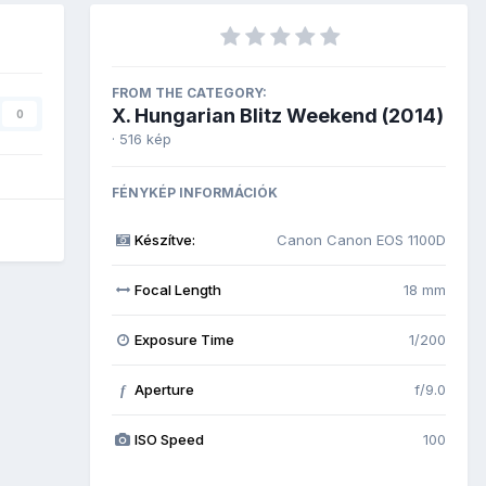
FROM THE CATEGORY:
X. Hungarian Blitz Weekend (2014)
0
· 516 kép
FÉNYKÉP INFORMÁCIÓK
Készítve:
Canon Canon EOS 1100D
Focal Length
18 mm
Exposure Time
1/200
Aperture
f/9.0
f
ISO Speed
100