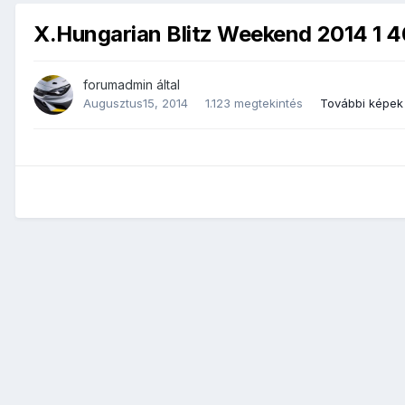
X.Hungarian Blitz Weekend 2014 1 4
forumadmin
által
Augusztus15, 2014
1.123 megtekintés
További képek