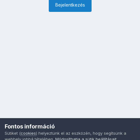
Bejelentkezés
Fontos információ
Sütiket (
cookies
) helyeztünk el az eszközén, hogy segítsünk a
webhely jobbá tételében.
Módosíthatja a sütik beállításait
,