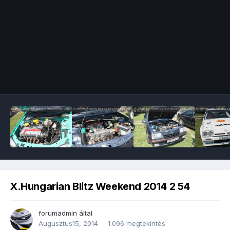
Image Tools
X.Hungarian Blitz Weekend 2014 2 54
forumadmin
által
Augusztus15, 2014
1.096 megtekintés