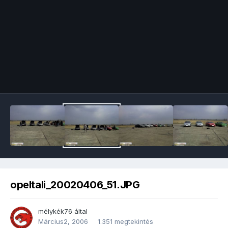
Image Tools
opeltali_20020406_51.JPG
mélykék76
által
Március2, 2006
1.351 megtekintés