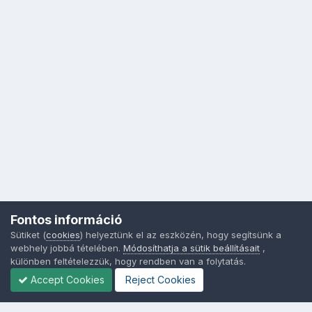
Fontos információ
Sütiket (
cookies
) helyeztünk el az eszközén, hogy segítsünk a
webhely jobbá tételében.
Módosíthatja a sütik beállításait
,
különben feltételezzük, hogy rendben van a folytatás.
Accept Cookies
Reject Cookies