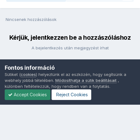
Nincsenek hozzászólások
Kérjük, jelentkezzen be a hozzászóláshoz
A bejelentkezés után megjegyzést írhat
Fontos információ
Bejelentkezés
Sütiket (
cookies
) helyeztünk el az eszközén, hogy segítsünk a
webhely jobbá tételében.
Módosíthatja a sütik beállításait
,
különben feltételezzük, hogy rendben van a folytatás.
Accept Cookies
Reject Cookies
Nyelvek
Adatvédelem
Sütik - Az Ön adatainak védelme fontos a számunkra -