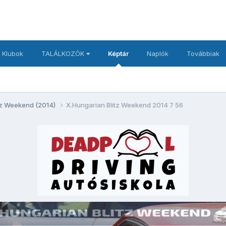
 Klubok
TALÁLKOZÓK
Képtár
Naplók
Továbbiak
itz Weekend (2014)
X.Hungarian Blitz Weekend 2014 7 56