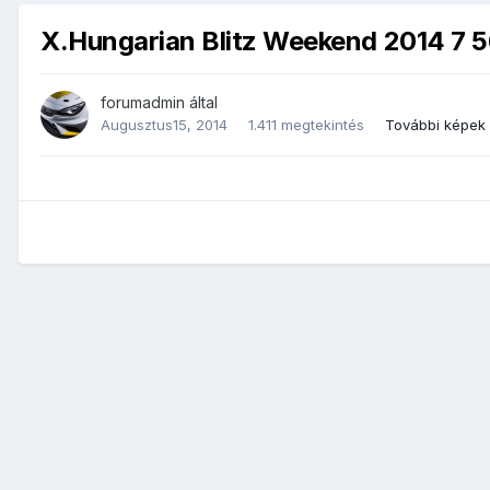
X.Hungarian Blitz Weekend 2014 7 
forumadmin
által
Augusztus15, 2014
1.411 megtekintés
További képek