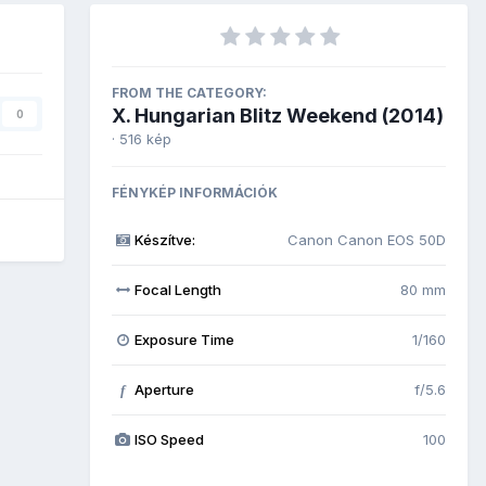
FROM THE CATEGORY:
X. Hungarian Blitz Weekend (2014)
0
· 516 kép
FÉNYKÉP INFORMÁCIÓK
Készítve:
Canon Canon EOS 50D
Focal Length
80 mm
Exposure Time
1/160
Aperture
f/5.6
f
ISO Speed
100