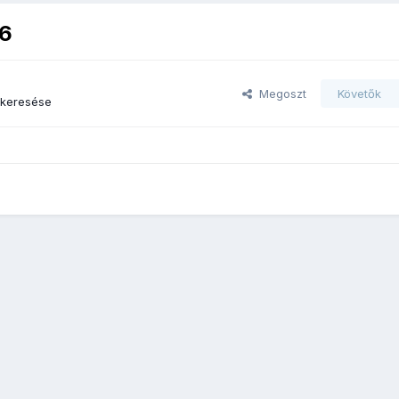
56
Megoszt
Követők
 keresése