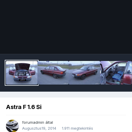
Image Tools
Astra F 1.6 Si
forumadmin
által
Augusztus19, 2014
1.911 megtekintés