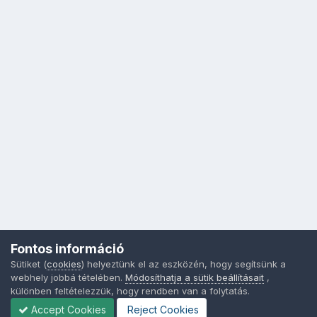
Fontos információ
Sütiket (
cookies
) helyeztünk el az eszközén, hogy segítsünk a
webhely jobbá tételében.
Módosíthatja a sütik beállításait
,
különben feltételezzük, hogy rendben van a folytatás.
Accept Cookies
Reject Cookies