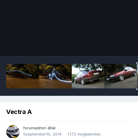
Image Tools
Vectra A
forumadmin
által
Szeptember10, 2014
1.172 megtekintés