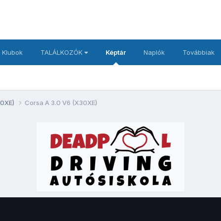
 Klubok
TALÁLKOZÓK
Képtár
Naplók
Továbbiak
30XE)
Corsa A 3.0 V6 (X30XE)