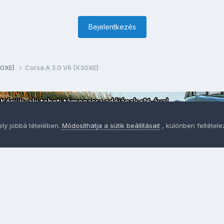
Bejelentkezés
30XE)
Corsa A 3.0 V6 (X30XE)
ely jobbá tételében.
Módosíthatja a sütik beállításait
, különben feltétel
Adatvédelem
Sütik - Az Ön adatainak védelme fontos a sz
MainPage.hu
Powered by Invision Community