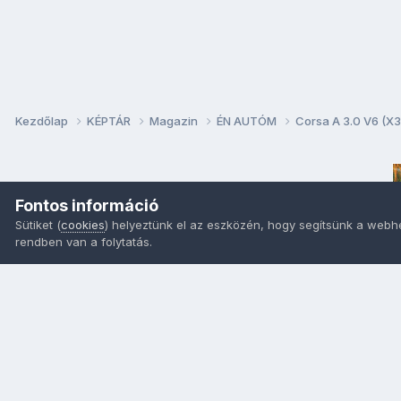
Kezdőlap
KÉPTÁR
Magazin
ÉN AUTÓM
Corsa A 3.0 V6 (X
Fontos információ
Sütiket (
cookies
) helyeztünk el az eszközén, hogy segítsünk a webh
rendben van a folytatás.
Nyelvek