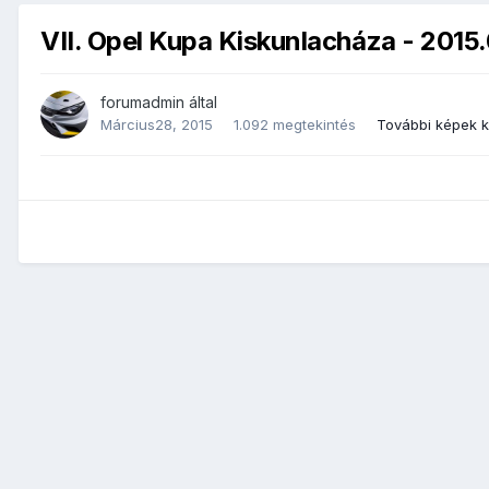
VII. Opel Kupa Kiskunlacháza - 2015
forumadmin
által
Március28, 2015
1.092 megtekintés
További képek 