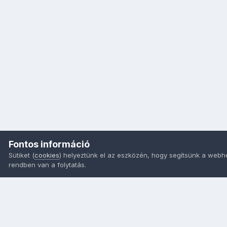
Fontos információ
Sütiket (
cookies
) helyeztünk el az eszközén, hogy segítsünk a webh
rendben van a folytatás.
Nyelvek