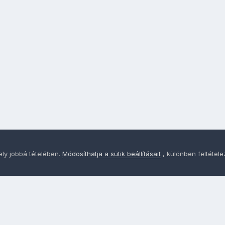
ely jobbá tételében.
Módosíthatja a sütik beállításait
, különben feltétel
Adatvédelem
Sütik - Az Ön adatainak védelme fontos a sz
MainPage.hu
Powered by Invision Community