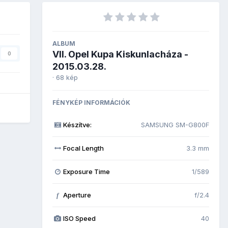
ALBUM
VII. Opel Kupa Kiskunlacháza -
0
2015.03.28.
· 68 kép
FÉNYKÉP INFORMÁCIÓK
Készítve:
SAMSUNG SM-G800F
Focal Length
3.3 mm
Exposure Time
1/589
Aperture
f/2.4
f
ISO Speed
40