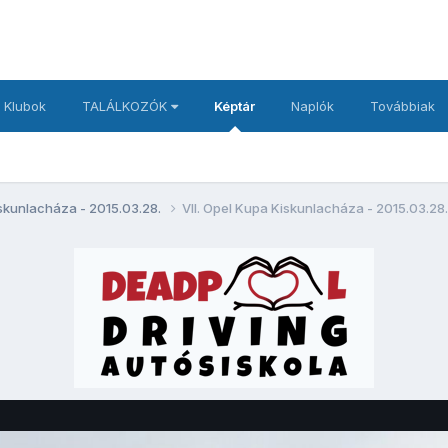
 Klubok
TALÁLKOZÓK
Képtár
Naplók
Továbbiak
iskunlacháza - 2015.03.28.
VII. Opel Kupa Kiskunlacháza - 2015.03.28.