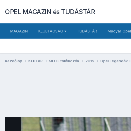
OPEL MAGAZIN és TUDÁSTÁR
MAGAZIN
KLUBTAGSÁG
TUDÁSTÁR
Magyar Opel
Kezdőlap
KÉPTÁR
MOTE találkozók
2015
Opel Legendák T