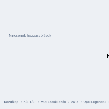
Nincsenek hozzászólások
Kezdőlap
KÉPTÁR
MOTE találkozók
2015
Opel Legendák T