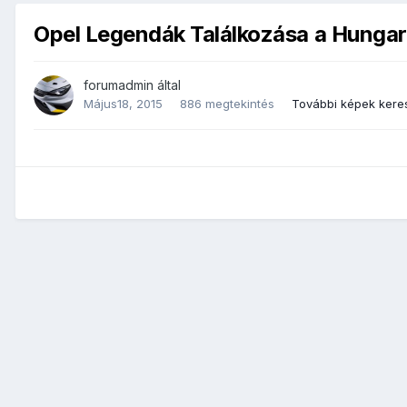
Opel Legendák Találkozása a Hungar
forumadmin
által
Május18, 2015
886 megtekintés
További képek kere