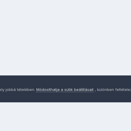
ely jobbá tételében.
Módosíthatja a sütik beállításait
, különben feltétel
Adatvédelem
Sütik - Az Ön adatainak védelme fontos a sz
MainPage.hu
Powered by Invision Community