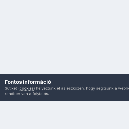
Fontos információ
Sütiket (
cookies
) helyeztünk el az eszközén, hogy segítsünk a webh
rendben van a folytatás.
Nyelvek