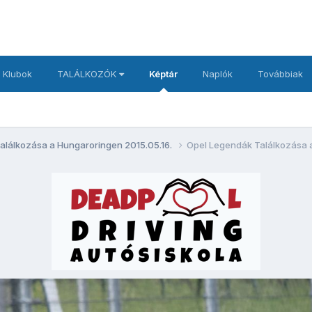
 Klubok
TALÁLKOZÓK
Képtár
Naplók
Továbbiak
alálkozása a Hungaroringen 2015.05.16.
Opel Legendák Találkozása 