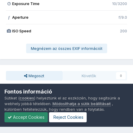
Exposure Time
10/3200
Aperture
f/9.0
f
ISO Speed
200
Megnézem az összes EXIF információt
Megoszt
Követők
0
Fontos információ
Nincsenek hozzászólások
Sütiket (
cookies
) helyeztünk el az eszközén, hogy segítsünk a
webhely jobbá tételében.
Módosíthatja a sütik beállításait
,
különben feltételezzük, hogy rendben van a folytatás.
Accept Cookies
Reject Cookies