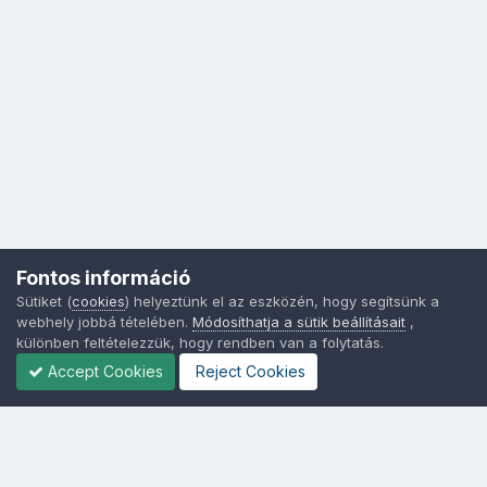
Fontos információ
Sütiket (
cookies
) helyeztünk el az eszközén, hogy segítsünk a
webhely jobbá tételében.
Módosíthatja a sütik beállításait
,
különben feltételezzük, hogy rendben van a folytatás.
Accept Cookies
Reject Cookies