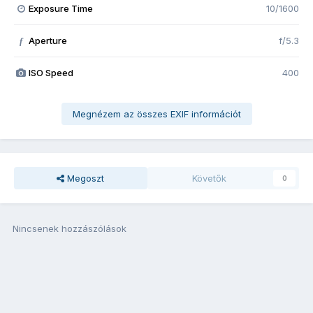
Exposure Time
10/1600
Aperture
f/5.3
f
ISO Speed
400
Megnézem az összes EXIF információt
Megoszt
Követők
0
Nincsenek hozzászólások