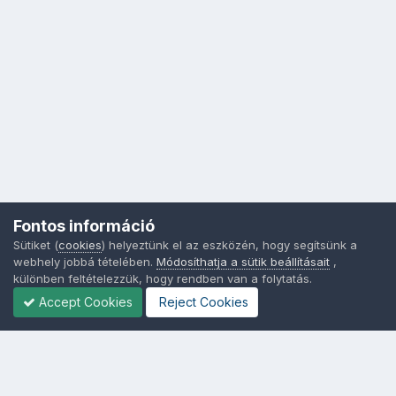
Fontos információ
Sütiket (
cookies
) helyeztünk el az eszközén, hogy segítsünk a
webhely jobbá tételében.
Módosíthatja a sütik beállításait
,
különben feltételezzük, hogy rendben van a folytatás.
Accept Cookies
Reject Cookies