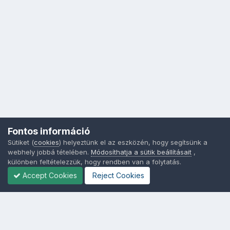
Fontos információ
Sütiket (
cookies
) helyeztünk el az eszközén, hogy segítsünk a
webhely jobbá tételében.
Módosíthatja a sütik beállításait
,
különben feltételezzük, hogy rendben van a folytatás.
Accept Cookies
Reject Cookies