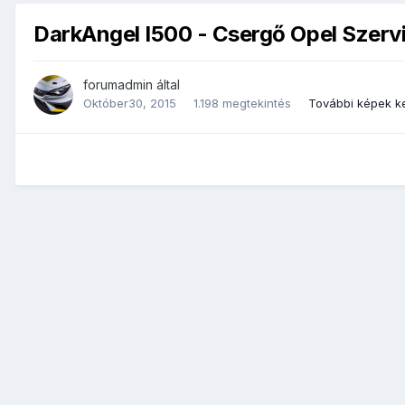
DarkAngel I500 - Csergő Opel Szerv
forumadmin
által
Október30, 2015
1.198 megtekintés
További képek k