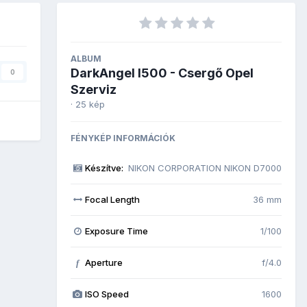
ALBUM
DarkAngel I500 - Csergő Opel
0
Szerviz
· 25 kép
FÉNYKÉP INFORMÁCIÓK
Készítve:
NIKON CORPORATION NIKON D7000
Focal Length
36 mm
Exposure Time
1/100
Aperture
f/4.0
f
ISO Speed
1600