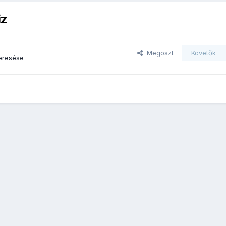
iz
Megoszt
Követők
eresése