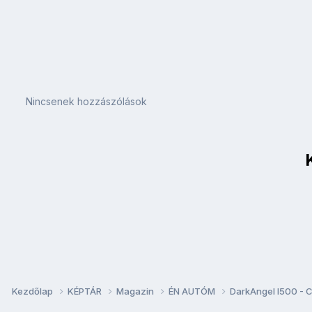
Nincsenek hozzászólások
Kezdőlap
KÉPTÁR
Magazin
ÉN AUTÓM
DarkAngel I500 - 