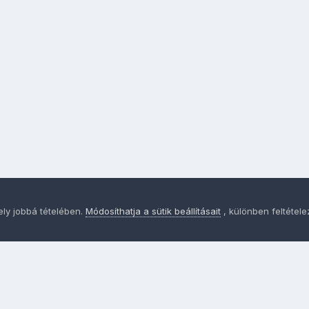
ely jobbá tételében.
Módosíthatja a sütik beállításait
, különben feltétel
Adatvédelem
Sütik - Az Ön adatainak védelme fontos a sz
MainPage.hu
Powered by Invision Community