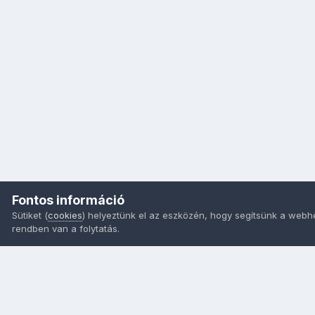
Fontos információ
Sütiket (
cookies
) helyeztünk el az eszközén, hogy segítsünk a webh
rendben van a folytatás.
Nyelvek