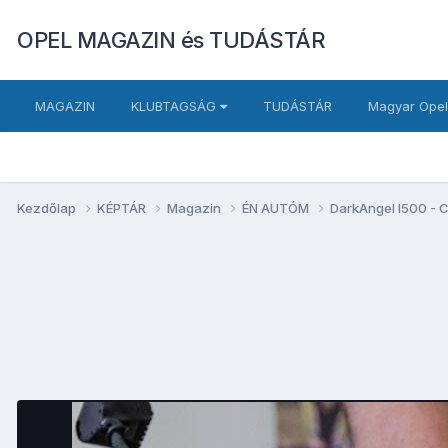
OPEL MAGAZIN és TUDÁSTÁR
MAGAZIN
KLUBTAGSÁG
TUDÁSTÁR
Magyar Opel
Kezdőlap
KÉPTÁR
Magazin
ÉN AUTÓM
DarkAngel I500 - 