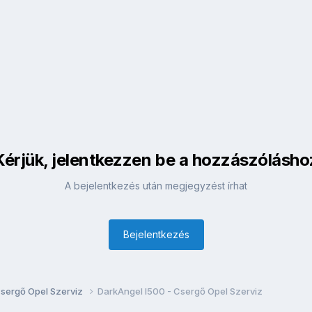
Kérjük, jelentkezzen be a hozzászólásho
A bejelentkezés után megjegyzést írhat
Bejelentkezés
Csergő Opel Szerviz
DarkAngel I500 - Csergő Opel Szerviz