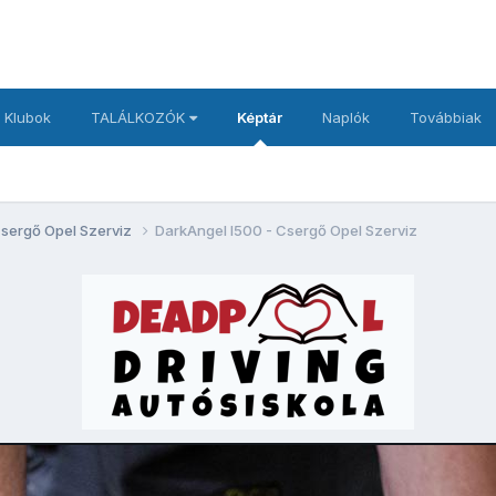
 Klubok
TALÁLKOZÓK
Képtár
Naplók
Továbbiak
Csergő Opel Szerviz
DarkAngel I500 - Csergő Opel Szerviz