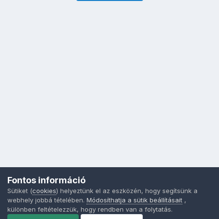
Fontos információ
Sütiket (
cookies
) helyeztünk el az eszközén, hogy segítsünk a
webhely jobbá tételében.
Módosíthatja a sütik beállításait
,
különben feltételezzük, hogy rendben van a folytatás.