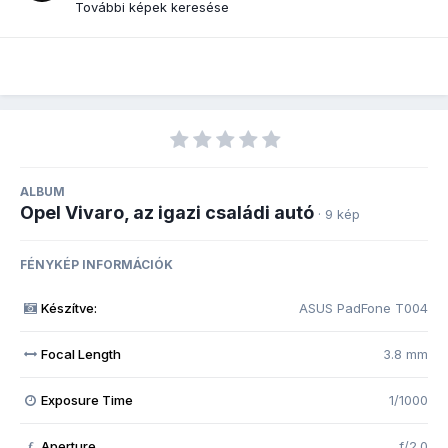
További képek keresése
ALBUM
Opel Vivaro, az igazi családi autó
· 9 kép
FÉNYKÉP INFORMÁCIÓK
Készítve:
ASUS PadFone T004
Focal Length
3.8 mm
Exposure Time
1/1000
Aperture
f/2.0
f