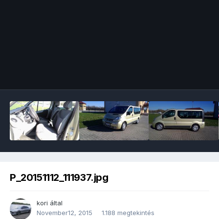
Image Tools
P_20151112_111937.jpg
kori
által
November12, 2015
1.188 megtekintés