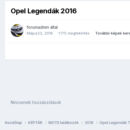
Opel Legendák 2016
forumadmin
által
Május23, 2016
1.175 megtekintés
További képek ker
Nincsenek hozzászólások
Kezdőlap
KÉPTÁR
MOTE találkozók
2016
Opel Legendák T