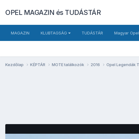
OPEL MAGAZIN és TUDÁSTÁR
MAGAZIN
KLUBTAGSÁG
TUDÁSTÁR
Magyar Opel
Kezdőlap
KÉPTÁR
MOTE találkozók
2016
Opel Legendák T