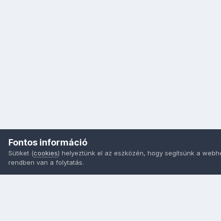
Fontos információ
Sütiket (
cookies
) helyeztünk el az eszközén, hogy segítsünk a webh
rendben van a folytatás.
Nyelvek