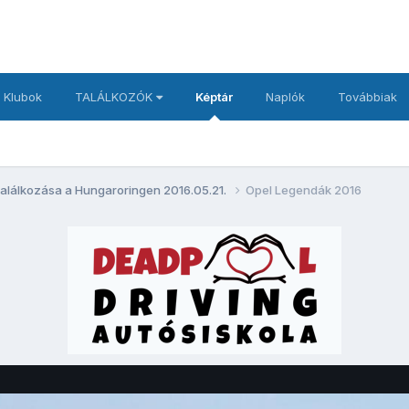
 Klubok
TALÁLKOZÓK
Képtár
Naplók
Továbbiak
alálkozása a Hungaroringen 2016.05.21.
Opel Legendák 2016