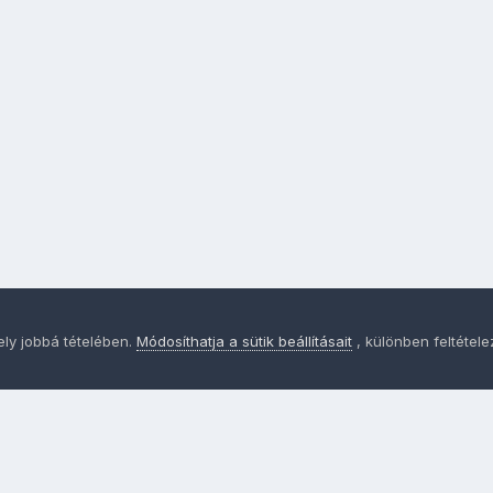
ely jobbá tételében.
Módosíthatja a sütik beállításait
, különben feltétel
Adatvédelem
Sütik - Az Ön adatainak védelme fontos a sz
MainPage.hu
Powered by Invision Community