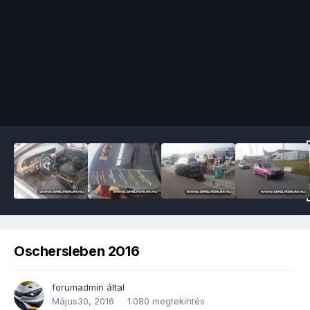
Image Tools
Oschersleben 2016
forumadmin
által
Május30, 2016
1.080 megtekintés