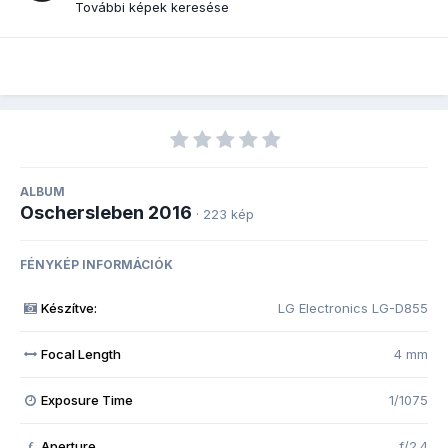
További képek keresése
ALBUM
Oschersleben 2016
· 223 kép
FÉNYKÉP INFORMÁCIÓK
Készítve:
LG Electronics LG-D855
Focal Length
4 mm
Exposure Time
1/1075
Aperture
f/2.4
f