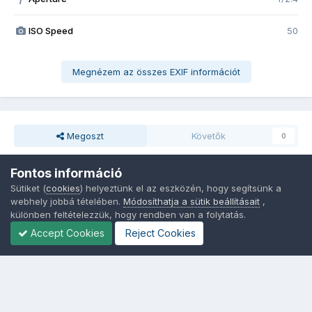
ISO Speed
50
Megnézem az összes EXIF információt
Megoszt
Követők
0
Fontos információ
Nincsenek hozzászólások
Sütiket (
cookies
) helyeztünk el az eszközén, hogy segítsünk a
webhely jobbá tételében.
Módosíthatja a sütik beállításait
,
különben feltételezzük, hogy rendben van a folytatás.
Accept Cookies
Reject Cookies