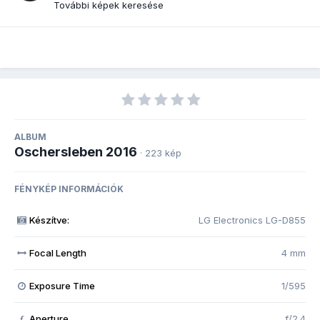
További képek keresése
ALBUM
Oschersleben 2016
· 223 kép
FÉNYKÉP INFORMÁCIÓK
Készítve:
LG Electronics LG-D855
Focal Length
4 mm
Exposure Time
1/595
Aperture
f/2.4
f