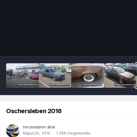
Image Tools
Oschersleben 2016
forumadmin
által
Május30, 2016
1.388 megtekintés