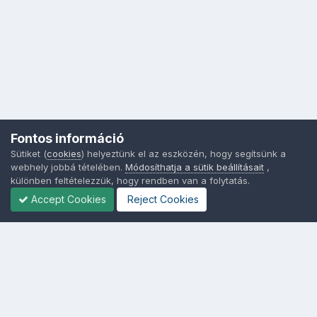
Fontos információ
Sütiket (
cookies
) helyeztünk el az eszközén, hogy segítsünk a
webhely jobbá tételében.
Módosíthatja a sütik beállításait
,
különben feltételezzük, hogy rendben van a folytatás.
Accept Cookies
Reject Cookies
Nyelvek
Adatvédelem
Sütik - Az Ön adatainak védelme fontos a számunkra -