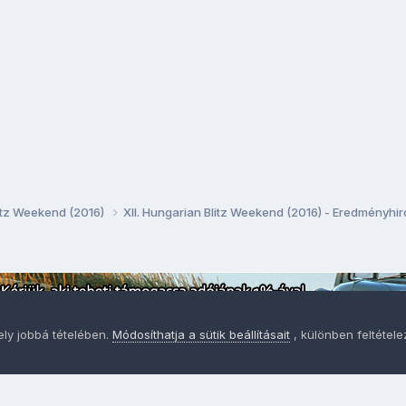
litz Weekend (2016)
XII. Hungarian Blitz Weekend (2016) - Eredményhi
ely jobbá tételében.
Módosíthatja a sütik beállításait
, különben feltétel
Adatvédelem
Sütik - Az Ön adatainak védelme fontos a sz