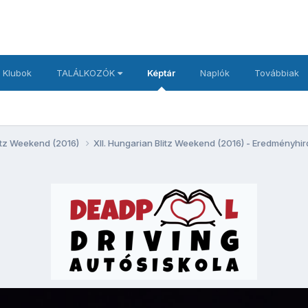
 Klubok
TALÁLKOZÓK
Képtár
Naplók
Továbbiak
litz Weekend (2016)
XII. Hungarian Blitz Weekend (2016) - Eredményhi