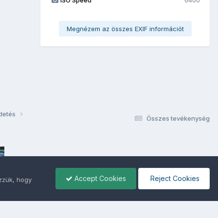
Megnézem az összes EXIF információt
rdetés
Összes tevékenység
Accept Cookies
Reject Cookies
ezzük, hogy
ámunkra -