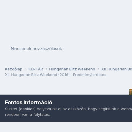
Nincsenek hozzászólások
Kezdőlap
KÉPTÁR
Hungarian Blitz Weekend
XII. Hungarian B
XII. Hungarian Blitz Weekend (2016) - Eredményhirdetés
Fontos információ
Sütiket (
cookies
) helyeztünk el az eszközén, hogy segítsünk a webh
rendben van a folytatás.
Nyelvek