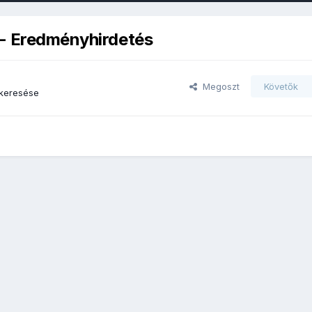
 - Eredményhirdetés
Megoszt
Követők
keresése