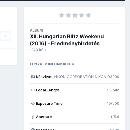
ALBUM
XII. Hungarian Blitz Weekend
0
(2016) - Eredményhirdetés
· 143 kép
FÉNYKÉP INFORMÁCIÓK
Készítve:
NIKON CORPORATION NIKON D3300
Focal Length
55 mm
Exposure Time
10/500
Aperture
f/5.6
f
ISO Speed
6400