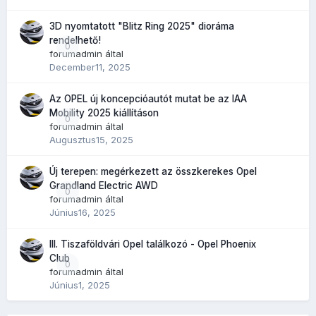
3D nyomtatott "Blitz Ring 2025" dioráma
rendelhető!
0
forumadmin
által
December11, 2025
Az OPEL új koncepcióautót mutat be az IAA
Mobility 2025 kiállításon
0
forumadmin
által
Augusztus15, 2025
Új terepen: megérkezett az összkerekes Opel
Grandland Electric AWD
0
forumadmin
által
Június16, 2025
III. Tiszaföldvári Opel találkozó - Opel Phoenix
Club
0
forumadmin
által
Június1, 2025