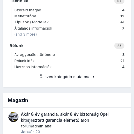
Technika
67
Szereld magad
4
Menetpróba
12
Típusok / Modellek
41
Általános információk
7
(and 3 more)
Rólunk
28
Az egyesület története
3
Rólunk írták
21
Hasznos információk
4
Összes kategória mutatása
Magazin
Akár 8 év garancia, akár 8 év biztonság Opel
kiterjesztett garancia elérhető áron
0
forumadmin
által
Január 20