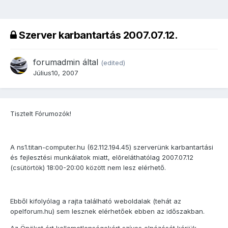
Szerver karbantartás 2007.07.12.
forumadmin
által
(edited)
Július10, 2007
Tisztelt Fórumozók!
A ns1.titan-computer.hu (62.112.194.45) szerverünk karbantartási
és fejlesztési munkálatok miatt, elõreláthatólag 2007.07.12
(csütörtök) 18:00-20:00 között nem lesz elérhető.
Ebből kifolyólag a rajta található weboldalak (tehát az
opelforum.hu) sem lesznek elérhetőek ebben az időszakban.