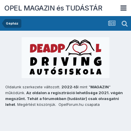
OPEL MAGAZIN és TUDÁSTÁR
Gépház
Oldalunk szerkezete változott.
2022-tő
l mint "
MAGAZIN
"
működünk.
Az oldalon a regisztráció lehetősége 2021. végén
megszűnt. Tehát
a fórumokban (tudástár) csak olvasgatni
lehet
. Megértést köszönjük. OpelForum.hu csapata