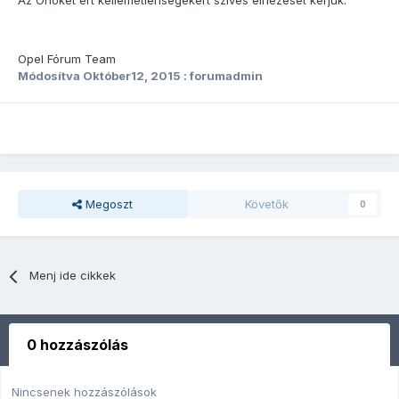
Az Önöket ért kellemetlenségekért szíves elnézését kérjük.
Opel Fórum Team
Módosítva
Október12, 2015
: forumadmin
Megoszt
Követők
0
Menj ide cikkek
0 hozzászólás
Nincsenek hozzászólások