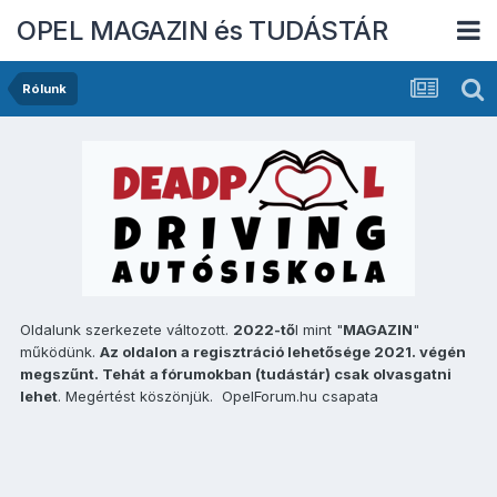
OPEL MAGAZIN és TUDÁSTÁR
Rólunk
Oldalunk szerkezete változott.
2022-tő
l mint "
MAGAZIN
"
működünk.
Az oldalon a regisztráció lehetősége 2021. végén
megszűnt. Tehát
a fórumokban (tudástár) csak olvasgatni
lehet
. Megértést köszönjük. OpelForum.hu csapata