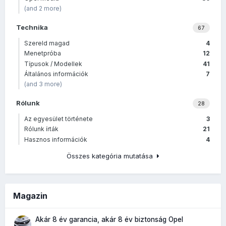
(and 2 more)
Technika
67
Szereld magad
4
Menetpróba
12
Típusok / Modellek
41
Általános információk
7
(and 3 more)
Rólunk
28
Az egyesület története
3
Rólunk írták
21
Hasznos információk
4
Összes kategória mutatása
Magazin
Akár 8 év garancia, akár 8 év biztonság Opel