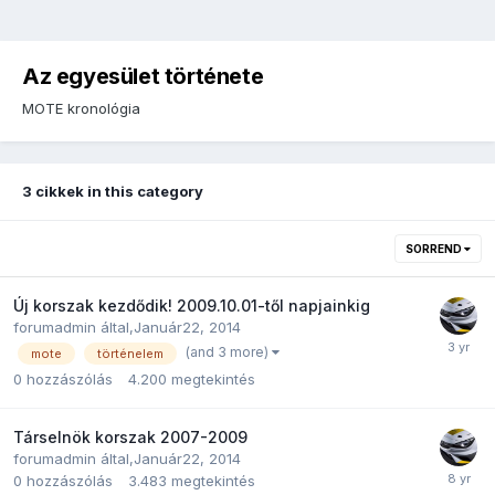
Az egyesület története
MOTE kronológia
3 cikkek in this category
SORREND
Új korszak kezdődik! 2009.10.01-től napjainkig
forumadmin
által,
Január22, 2014
(and 3 more)
mote
történelem
0
hozzászólás
4.200
megtekintés
Társelnök korszak 2007-2009
forumadmin
által,
Január22, 2014
0
hozzászólás
3.483
megtekintés