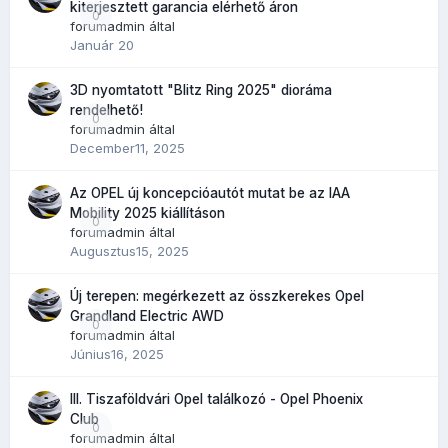
kiterjesztett garancia elérhető áron
0
forumadmin
által
Január 20
3D nyomtatott "Blitz Ring 2025" dioráma
rendelhető!
0
forumadmin
által
December11, 2025
Az OPEL új koncepcióautót mutat be az IAA
Mobility 2025 kiállításon
0
forumadmin
által
Augusztus15, 2025
Új terepen: megérkezett az összkerekes Opel
Grandland Electric AWD
0
forumadmin
által
Június16, 2025
III. Tiszaföldvári Opel találkozó - Opel Phoenix
Club
0
forumadmin
által