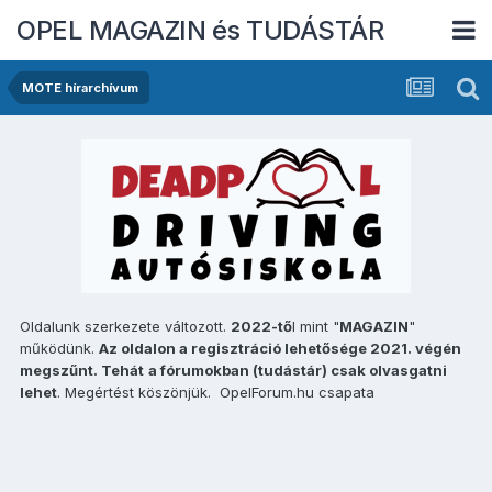
OPEL MAGAZIN és TUDÁSTÁR
MOTE hírarchívum
Oldalunk szerkezete változott.
2022-tő
l mint "
MAGAZIN
"
működünk.
Az oldalon a regisztráció lehetősége 2021. végén
megszűnt. Tehát
a fórumokban (tudástár) csak olvasgatni
lehet
. Megértést köszönjük. OpelForum.hu csapata