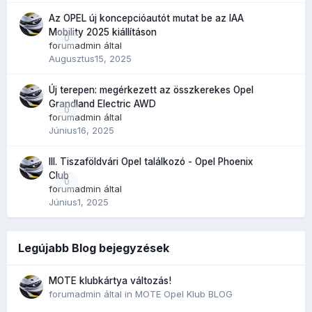
Az OPEL új koncepcióautót mutat be az IAA
Mobility 2025 kiállításon
0
forumadmin
által
Augusztus15, 2025
Új terepen: megérkezett az összkerekes Opel
Grandland Electric AWD
0
forumadmin
által
Június16, 2025
III. Tiszaföldvári Opel találkozó - Opel Phoenix
Club
0
forumadmin
által
Június1, 2025
Legújabb Blog bejegyzések
MOTE klubkártya változás!
forumadmin
által in
MOTE Opel Klub BLOG