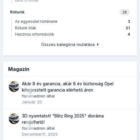
(and 3 more)
Rólunk
28
Az egyesület története
3
Rólunk írták
21
Hasznos információk
4
Összes kategória mutatása
Magazin
Akár 8 év garancia, akár 8 év biztonság Opel
kiterjesztett garancia elérhető áron
0
forumadmin
által
Január 20
3D nyomtatott "Blitz Ring 2025" dioráma
rendelhető!
0
forumadmin
által
December11, 2025