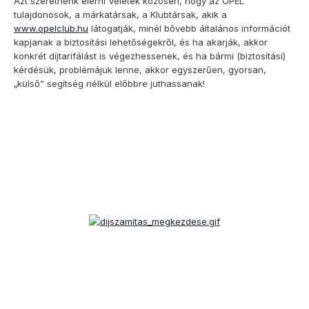
Azt szeretnénk elérni Veletek közösen, hogy az OPEL
tulajdonosok, a márkatársak, a Klubtársak, akik a
www.opelclub.hu
látogatják, minél bővebb általános információt
kapjanak a biztosítási lehetőségekről, és ha akarják, akkor
konkrét díjtarifálást is végezhessenek, és ha bármi (biztosítási)
kérdésük, problémájuk lenne, akkor egyszerűen, gyorsan,
„külső” segítség nélkül előbbre juthassanak!