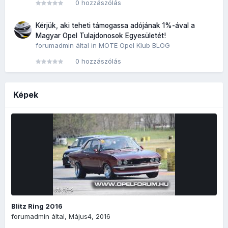
0 hozzászólás
Kérjük, aki teheti támogassa adójának 1%-ával a
Magyar Opel Tulajdonosok Egyesületét!
forumadmin
által in
MOTE Opel Klub BLOG
0 hozzászólás
Képek
Blitz Ring 2016
forumadmin
által,
Május4, 2016