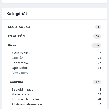
Kategóriák
KLUBTAGSÁG
1
ÉN AUTÓM
63
Hírek
254
Aktuális hírek
32
Gépház
23
Beszámolók
27
Opel Média
86
(and 2 more)
Technika
67
Szereld magad
4
Menetpróba
12
Típusok / Modellek
41
Általános információk
7