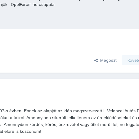
önjük. OpelForum.hu csapata
Megoszt
Követ
07-s évben. Ennek az alapját az idén megszervezett I. Velencei Autós F
at a taliról. Amennyiben sikerült felkeltenem az érdeklődéseteket és
za. Amennyiben kérdés, kérés, észrevétel vagy ötlet merül fel, ne fogját
at előre is köszönöm!