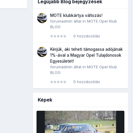
Legújabb Blog bejegyzések
MOTE klubkártya változás!
forumadmin
által in
MOTE Opel Klub
BLOG
0 hozzászólás
Kérjük, aki teheti támogassa adójának
1%-ával a Magyar Opel Tulajdonosok
Egyesületét!
forumadmin
által in
MOTE Opel Klub
BLOG
0 hozzászólás
Képek