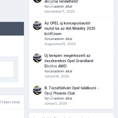
dioráma rendelhető!
0
forumadmin
által
December11, 2025
Az OPEL új koncepcióautót
mutat be az IAA Mobility 2025
0
kiállításon
forumadmin
által
Augusztus15, 2025
Új terepen: megérkezett az
összkerekes Opel Grandland
0
Electric AWD
forumadmin
által
Június16, 2025
III. Tiszaföldvári Opel találkozó -
Opel Phoenix Club
0
forumadmin
által
(Teljes lista)
Június1, 2025