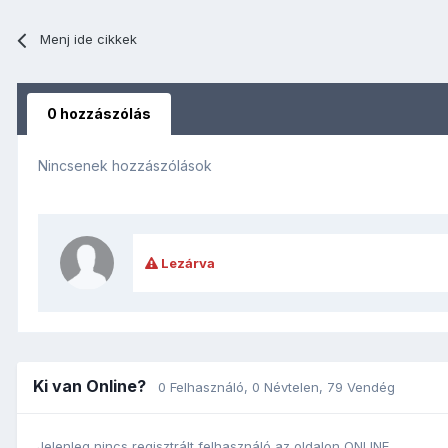
Menj ide cikkek
0 hozzászólás
Nincsenek hozzászólások
Lezárva
Ki van Online?
0 Felhasználó
, 0 Névtelen, 79 Vendég
Jelenleg nincs regisztrált felhasználó az oldalon ONLINE