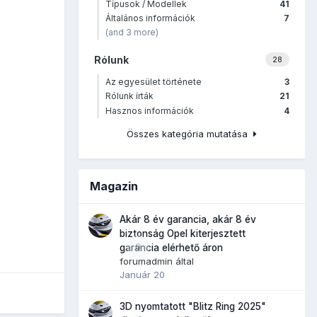
Típusok / Modellek
41
Általános információk
7
(and 3 more)
Rólunk
28
Az egyesület története
3
Rólunk írták
21
Hasznos információk
4
Összes kategória mutatása
Magazin
Akár 8 év garancia, akár 8 év
biztonság Opel kiterjesztett
0
garancia elérhető áron
forumadmin
által
Január 20
3D nyomtatott "Blitz Ring 2025"