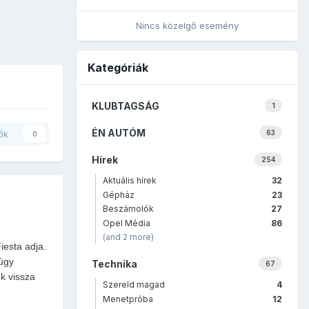
Nincs közelgő esemény
Kategóriák
KLUBTAGSÁG
1
ÉN AUTÓM
ők
63
0
Hírek
254
Aktuális hírek
32
Gépház
23
Beszámolók
27
Opel Média
86
(and 2 more)
iesta adja.
 úgy
Technika
67
ok vissza
Szereld magad
4
Menetpróba
12