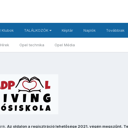
 Klubok
TALÁLKOZÓK
Képtár
Naplók
Továbbiak
Hírek
Opel technika
Opel Média
ünk.
Az oldalon a regisztráció lehetősége 2021. végén megszűnt. T