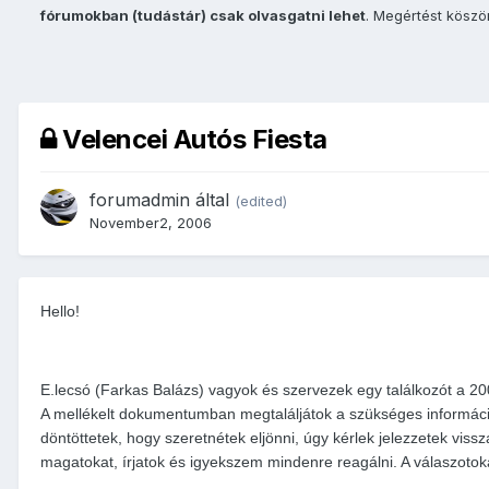
fórumokban (tudástár) csak olvasgatni lehet
. Megértést kösz
Velencei Autós Fiesta
forumadmin
által
(edited)
November2, 2006
Hello!
E.lecsó (Farkas Balázs) vagyok és szervezek egy találkozót a 20
A mellékelt dokumentumban megtaláljátok a szükséges információk
döntöttetek, hogy szeretnétek eljönni, úgy kérlek jelezzetek viss
magatokat, írjatok és igyekszem mindenre reagálni. A válaszotok