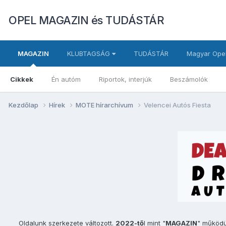
OPEL MAGAZIN és TUDÁSTÁR
MAGAZIN
KLUBTAGSÁG
TUDÁSTÁR
Magyar Opel
Cikkek
Én autóm
Riportok, interjúk
Beszámolók
Kezdőlap
Hírek
MOTE hírarchívum
Velencei Autós Fiesta
Oldalunk szerkezete változott.
2022-tő
l mint "
MAGAZIN
" működ