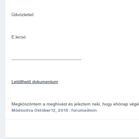
Üdvözlettel:
E.lecsó
---------------------------------------------
Letölthető dokumentum
Megköszöntem a meghívást és jeleztem neki, hogy ehónap végén
Módosítva
Október12, 2015
: forumadmin