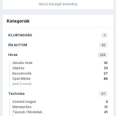
Nincs közelgő esemény
Kategóriák
KLUBTAGSÁG
1
ÉN AUTÓM
63
Hírek
254
Aktuális hírek
32
Gépház
23
Beszámolók
27
Opel Média
86
(and 2 more)
Technika
67
Szereld magad
4
Menetpróba
12
Típusok / Modellek
41