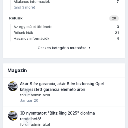
Általános információk
7
(and 3 more)
Rólunk
28
Az egyesület története
3
Rólunk írták
21
Hasznos információk
4
Összes kategória mutatása
Magazin
Akár 8 év garancia, akár 8 év biztonság Opel
kiterjesztett garancia elérhető áron
0
forumadmin
által
Január 20
3D nyomtatott "Blitz Ring 2025" dioráma
rendelhető!
0
forumadmin
által