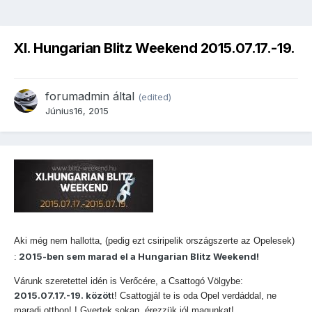
XI. Hungarian Blitz Weekend 2015.07.17.-19.
forumadmin
által
(edited)
Június16, 2015
Aki még nem hallotta, (pedig ezt csiripelik országszerte az Opelesek)
2015-ben sem marad el a Hungarian Blitz Weekend!
:
Várunk szeretettel idén is Verőcére, a Csattogó Völgybe:
2015.07.17.-19. közöt
t! Csattogjál te is oda Opel verdáddal, ne
maradj otthon! ! Gyertek sokan, érezzük jól magunkat!