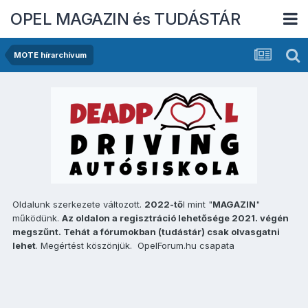
OPEL MAGAZIN és TUDÁSTÁR
MOTE hírarchívum
Oldalunk szerkezete változott.
2022-tő
l mint "
MAGAZIN
"
működünk.
Az oldalon a regisztráció lehetősége 2021. végén
megszűnt. Tehát
a fórumokban (tudástár) csak olvasgatni
lehet
. Megértést köszönjük. OpelForum.hu csapata