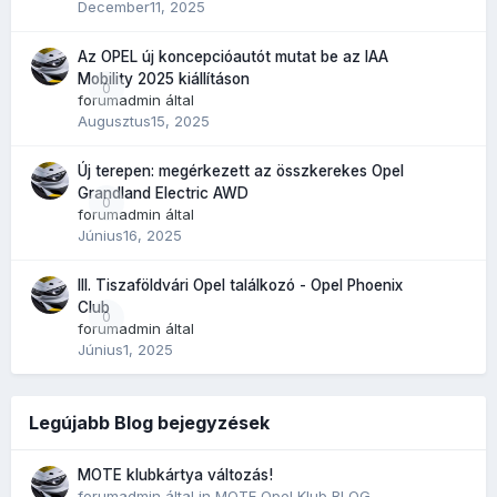
December11, 2025
Az OPEL új koncepcióautót mutat be az IAA
Mobility 2025 kiállításon
0
forumadmin
által
Augusztus15, 2025
Új terepen: megérkezett az összkerekes Opel
Grandland Electric AWD
0
forumadmin
által
Június16, 2025
III. Tiszaföldvári Opel találkozó - Opel Phoenix
Club
0
forumadmin
által
Június1, 2025
Legújabb Blog bejegyzések
MOTE klubkártya változás!
forumadmin
által in
MOTE Opel Klub BLOG