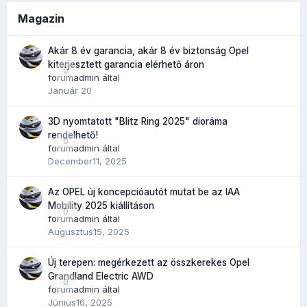
Magazin
Akár 8 év garancia, akár 8 év biztonság Opel
kiterjesztett garancia elérhető áron
0
forumadmin
által
Január 20
3D nyomtatott "Blitz Ring 2025" dioráma
rendelhető!
0
forumadmin
által
December11, 2025
Az OPEL új koncepcióautót mutat be az IAA
Mobility 2025 kiállításon
0
forumadmin
által
Augusztus15, 2025
Új terepen: megérkezett az összkerekes Opel
Grandland Electric AWD
0
forumadmin
által
Június16, 2025