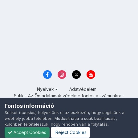
Nyelvek
Adatvédelem
Sütik - Az Ön adatainak védelme fontos a számunkra -
MainPage.hu
Fontos információ
Powered by Invision Community
Sütiket (
cookies
) helyeztünk el az eszközén, hogy segítsünk a
webhely jobbá tételében.
Módosíthatja a sütik beállításait
,
különben feltételezzük, hogy rendben van a folytatás.
Accept Cookies
Reject Cookies