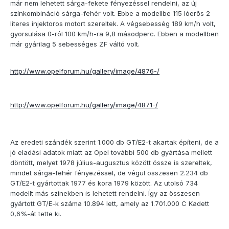
már nem lehetett sárga-fekete fényezéssel rendelni, az új
színkombináció sárga-fehér volt. Ebbe a modellbe 115 lóerõs 2
literes injektoros motort szereltek. A végsebesség 189 km/h volt,
gyorsulása 0-ról 100 km/h-ra 9,8 másodperc. Ebben a modellben
már gyárilag 5 sebességes ZF váltó volt.
http://www.opelforum.hu/gallery/image/4876-/
http://www.opelforum.hu/gallery/image/4871-/
Az eredeti szándék szerint 1.000 db GT/E2-t akartak építeni, de a
jó eladási adatok miatt az Opel további 500 db gyártása mellett
döntött, melyet 1978 július-augusztus között össze is szereltek,
mindet sárga-fehér fényezéssel, de végül összesen 2.234 db
GT/E2-t gyártottak 1977 és kora 1979 között. Az utolsó 734
modellt más színekben is lehetett rendelni. Így az összesen
gyártott GT/E-k száma 10.894 lett, amely az 1.701.000 C Kadett
0,6%-át tette ki.