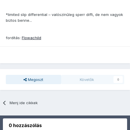
*limited slip differential – valószínûleg sperr diffi, de nem vagyok
biztos benne...
fordítás:
Flowachild
Megoszt
Követők
0
Menj ide cikkek
0 hozzászólás