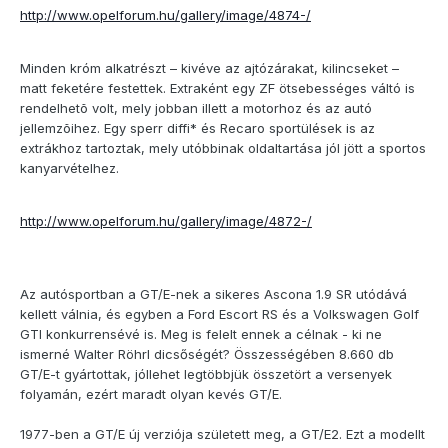
http://www.opelforum.hu/gallery/image/4874-/
Minden króm alkatrészt – kivéve az ajtózárakat, kilincseket –
matt feketére festettek. Extraként egy ZF ötsebességes váltó is
rendelhetõ volt, mely jobban illett a motorhoz és az autó
jellemzõihez. Egy sperr diffi* és Recaro sportülések is az
extrákhoz tartoztak, mely utóbbinak oldaltartása jól jött a sportos
kanyarvételhez.
http://www.opelforum.hu/gallery/image/4872-/
Az autósportban a GT/E-nek a sikeres Ascona 1.9 SR utódává
kellett válnia, és egyben a Ford Escort RS és a Volkswagen Golf
GTI konkurrensévé is. Meg is felelt ennek a célnak - ki ne
ismerné Walter Röhrl dicsőségét? Összességében 8.660 db
GT/E-t gyártottak, jóllehet legtöbbjük összetört a versenyek
folyamán, ezért maradt olyan kevés GT/E.
1977-ben a GT/E új verziója született meg, a GT/E2. Ezt a modellt