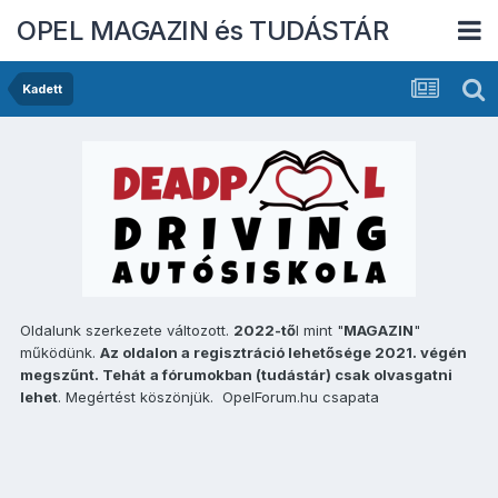
OPEL MAGAZIN és TUDÁSTÁR
Kadett
Oldalunk szerkezete változott.
2022-tő
l mint "
MAGAZIN
"
működünk.
Az oldalon a regisztráció lehetősége 2021. végén
megszűnt. Tehát
a fórumokban (tudástár) csak olvasgatni
lehet
. Megértést köszönjük. OpelForum.hu csapata