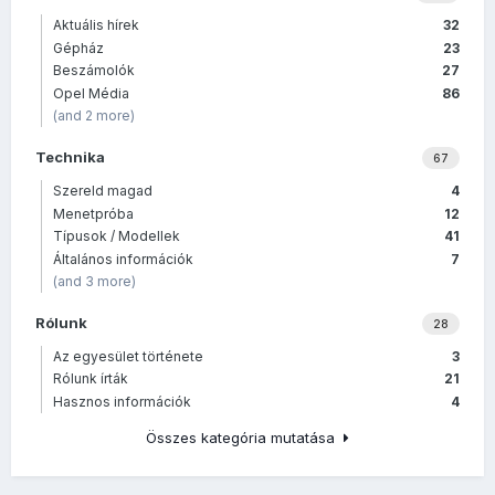
Aktuális hírek
32
Gépház
23
Beszámolók
27
Opel Média
86
(and 2 more)
Technika
67
Szereld magad
4
Menetpróba
12
Típusok / Modellek
41
Általános információk
7
(and 3 more)
Rólunk
28
Az egyesület története
3
Rólunk írták
21
Hasznos információk
4
Összes kategória mutatása