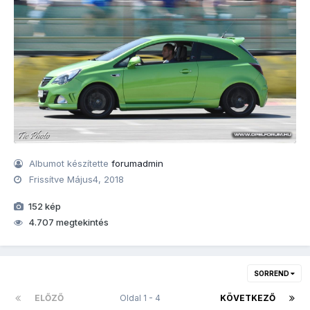
Albumot készítette
forumadmin
Frissítve
Május4, 2018
152 kép
4.707 megtekintés
SORREND
ELŐZŐ
Oldal 1 - 4
KÖVETKEZŐ