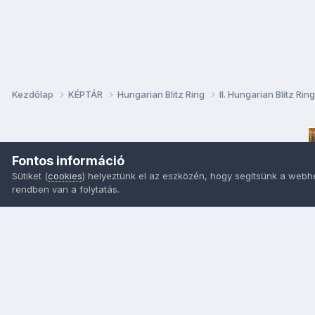
Kezdőlap
KÉPTÁR
Hungarian Blitz Ring
II. Hungarian Blitz Rin
Fontos információ
Sütiket (
cookies
) helyeztünk el az eszközén, hogy segítsünk a webh
rendben van a folytatás.
Nyelvek