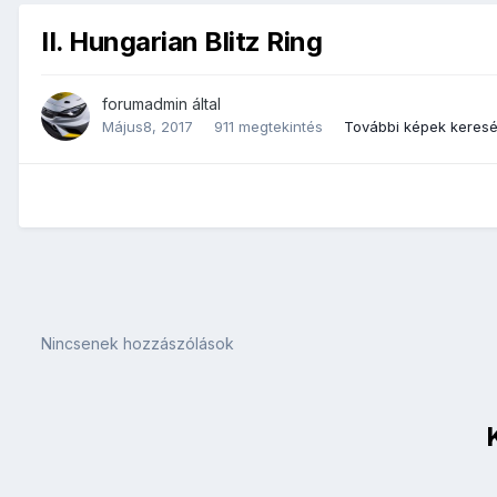
II. Hungarian Blitz Ring
forumadmin
által
Május8, 2017
911 megtekintés
További képek keres
Nincsenek hozzászólások