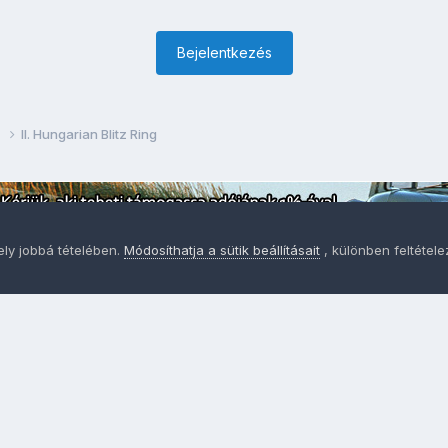
Bejelentkezés
g
II. Hungarian Blitz Ring
ely jobbá tételében.
Módosíthatja a sütik beállításait
, különben feltétel
Adatvédelem
Sütik - Az Ön adatainak védelme fontos a sz
MainPage.hu
Powered by Invision Community