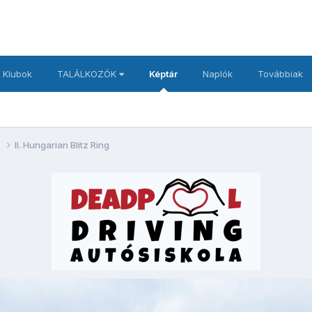
 Klubok
TALÁLKOZÓK
Képtár
Naplók
Továbbiak
g
II. Hungarian Blitz Ring