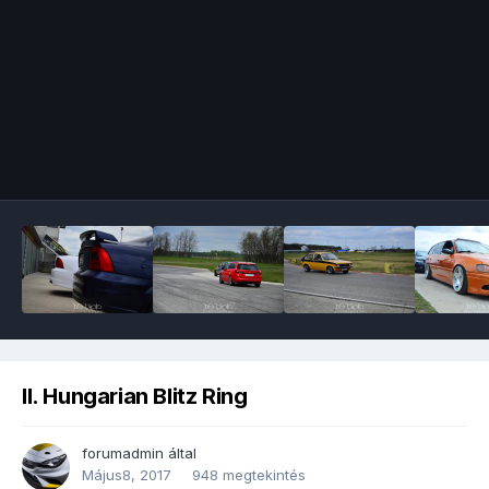
Image Tools
II. Hungarian Blitz Ring
forumadmin
által
Május8, 2017
948 megtekintés