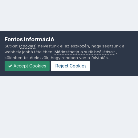
Fontos információ
Sütiket (
cookies
) helyeztünk el az eszközén, hogy segítsünk a
webhely jobbá tételében.
Módosíthatja a sütik beállításait
,
különben feltételezzük, hogy rendben van a folytatás.
Accept Cookies
Reject Cookies
Nyelvek
Adatvédelem
Sütik - Az Ön adatainak védelme fontos a számunkra -
MainPage.hu
Powered by Invision Community