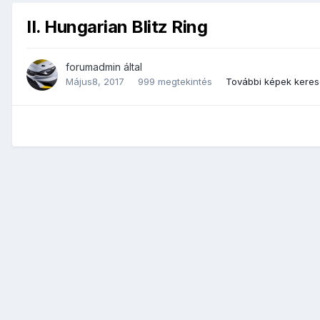
II. Hungarian Blitz Ring
forumadmin
által
Május8, 2017
999 megtekintés
További képek kere