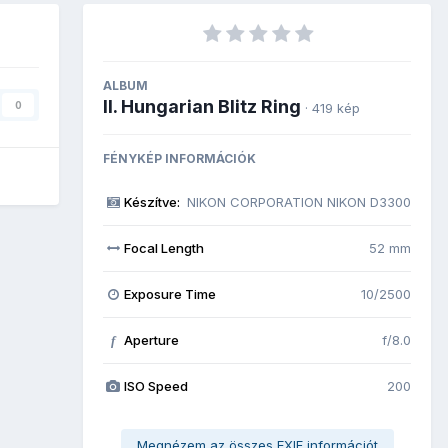
ALBUM
II. Hungarian Blitz Ring
0
· 419 kép
FÉNYKÉP INFORMÁCIÓK
Készítve:
NIKON CORPORATION NIKON D3300
Focal Length
52 mm
Exposure Time
10/2500
Aperture
f/8.0
f
ISO Speed
200
Megnézem az összes EXIF információt