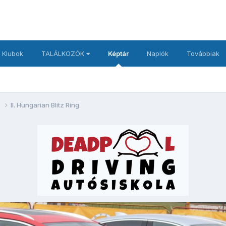
 Klubok
TALÁLKOZÓK
Képtár
Naplók
Továbbiak
g
II. Hungarian Blitz Ring