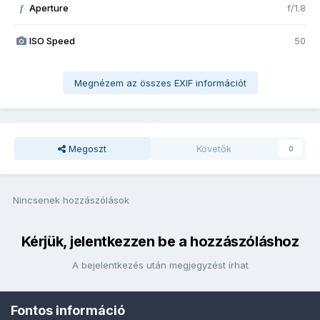
Aperture
f/1.8
f
ISO Speed
50
Megnézem az összes EXIF információt
Megoszt
Követők
0
Nincsenek hozzászólások
Kérjük, jelentkezzen be a hozzászóláshoz
A bejelentkezés után megjegyzést írhat
Fontos információ
Bejelentkezés