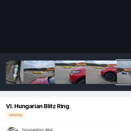
Image Tools
VI. Hungarian Blitz Ring
blitzring
forumadmin
által