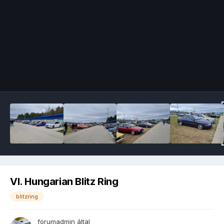
Image Tools
VI. Hungarian Blitz Ring
blitzring
forumadmin
által