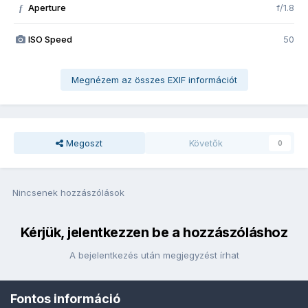
Aperture
f/1.8
f
ISO Speed
50
Megnézem az összes EXIF információt
Megoszt
Követők
0
Nincsenek hozzászólások
Kérjük, jelentkezzen be a hozzászóláshoz
A bejelentkezés után megjegyzést írhat
Fontos információ
Bejelentkezés