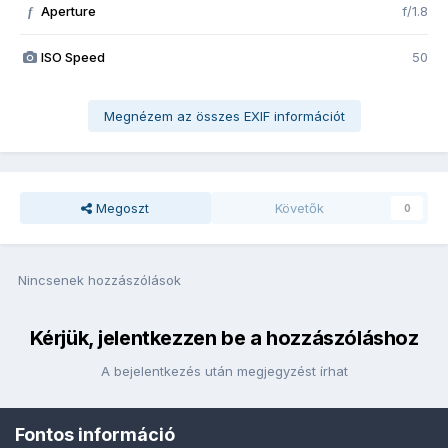
Aperture
f/1.8
f
ISO Speed
50
Megnézem az összes EXIF információt
Megoszt
Követők
0
Nincsenek hozzászólások
Kérjük, jelentkezzen be a hozzászóláshoz
A bejelentkezés után megjegyzést írhat
Fontos információ
Bejelentkezés