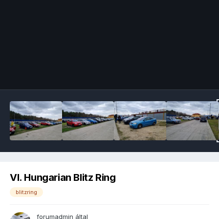
Image Tools
VI. Hungarian Blitz Ring
blitzring
forumadmin
által