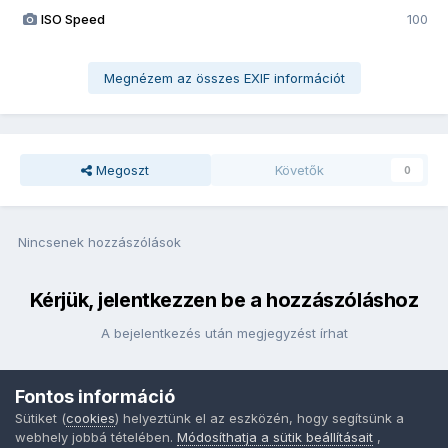
ISO Speed
100
Megnézem az összes EXIF információt
Megoszt
Követők
0
Nincsenek hozzászólások
Kérjük, jelentkezzen be a hozzászóláshoz
A bejelentkezés után megjegyzést írhat
Fontos információ
Bejelentkezés
Sütiket (
cookies
) helyeztünk el az eszközén, hogy segítsünk a
webhely jobbá tételében.
Módosíthatja a sütik beállításait
,