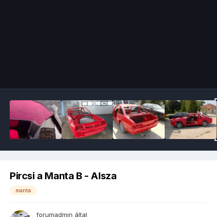
Image Tools
Pircsi a Manta B - Alsza
manta
forumadmin
által