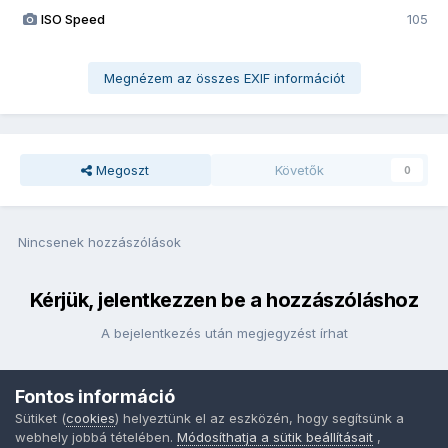
ISO Speed
105
Megnézem az összes EXIF információt
Megoszt
Követők
0
Nincsenek hozzászólások
Kérjük, jelentkezzen be a hozzászóláshoz
A bejelentkezés után megjegyzést írhat
Fontos információ
Bejelentkezés
Sütiket (
cookies
) helyeztünk el az eszközén, hogy segítsünk a
webhely jobbá tételében.
Módosíthatja a sütik beállításait
,