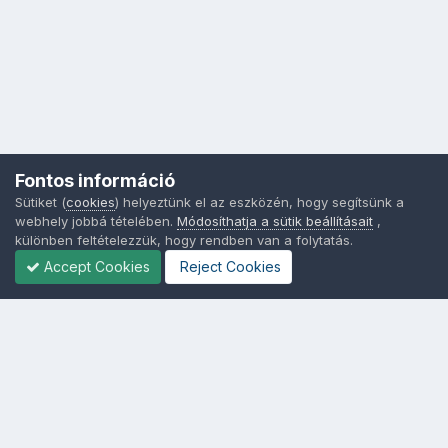
Fontos információ
Sütiket (
cookies
) helyeztünk el az eszközén, hogy segítsünk a
webhely jobbá tételében.
Módosíthatja a sütik beállításait
,
különben feltételezzük, hogy rendben van a folytatás.
Accept Cookies
Reject Cookies
Nyelvek
Adatvédelem
Sütik - Az Ön adatainak védelme fontos a számunkra -
MainPage.hu