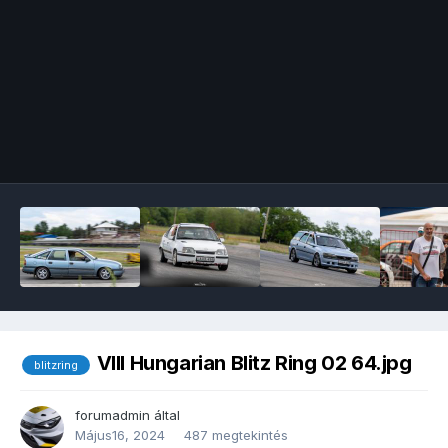
Image Tools
VIII Hungarian Blitz Ring 02 64.jpg
blitzring
forumadmin
által
Május16, 2024
487 megtekintés