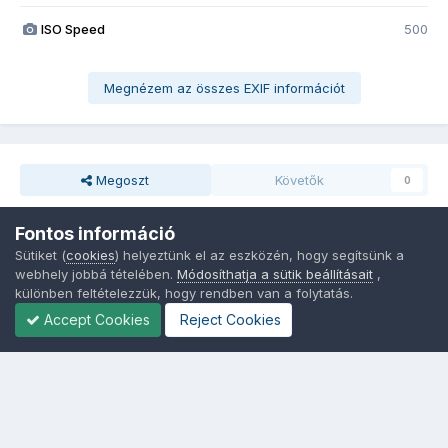
ISO Speed
500
Megnézem az összes EXIF információt
Megoszt
Követők
0
Fontos információ
Nincsenek hozzászólások
Sütiket (
cookies
) helyeztünk el az eszközén, hogy segítsünk a
webhely jobbá tételében.
Módosíthatja a sütik beállításait
,
különben feltételezzük, hogy rendben van a folytatás.
Accept Cookies
Reject Cookies
Nyelvek
Adatvédelem