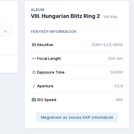
ALBUM
VIII. Hungarian Blitz Ring 2
· 144 kép
FÉNYKÉP INFORMÁCIÓK
0
Készítve:
SONY ILCE-6600
Focal Length
200 mm
Exposure Time
1/4000
Aperture
f/2.8
f
ISO Speed
400
Megnézem az összes EXIF információt