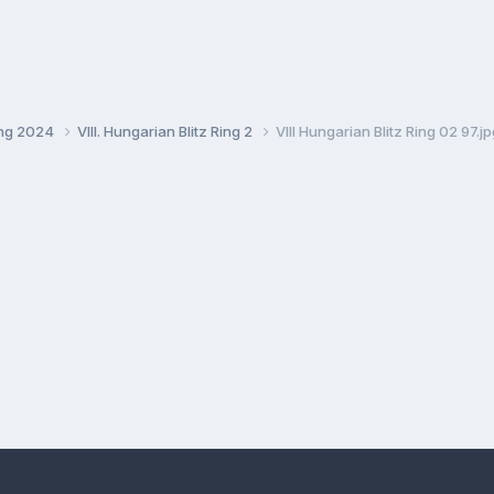
Ring 2024
VIII. Hungarian Blitz Ring 2
VIII Hungarian Blitz Ring 02 97.j