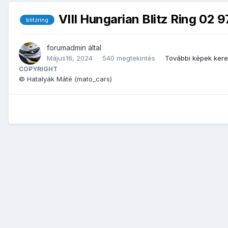
VIII Hungarian Blitz Ring 02 9
blitzring
forumadmin
által
Május16, 2024
540 megtekintés
További képek ker
COPYRIGHT
© Hatalyák Máté (mato_cars)