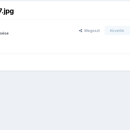
7.jpg
Megoszt
Követők
esése