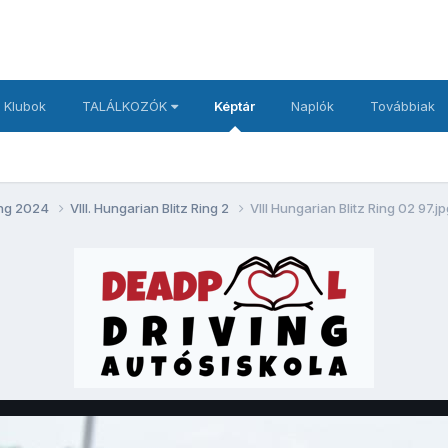
 Klubok
TALÁLKOZÓK
Képtár
Naplók
Továbbiak
Ring 2024
VIII. Hungarian Blitz Ring 2
VIII Hungarian Blitz Ring 02 97.j