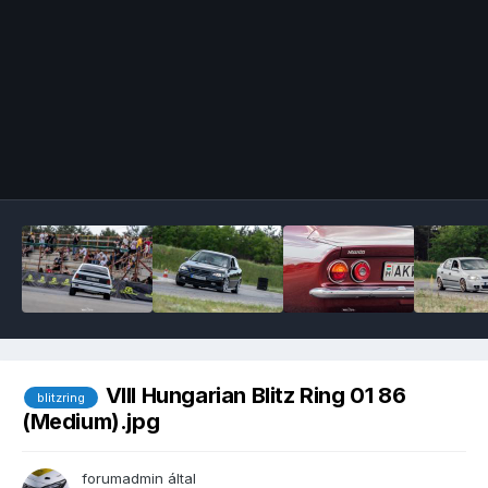
Image Tools
VIII Hungarian Blitz Ring 01 86
blitzring
(Medium).jpg
forumadmin
által