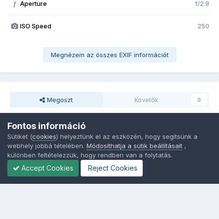
Aperture
f/2.8
f
ISO Speed
250
Megnézem az összes EXIF információt
Megoszt
Követők
0
Fontos információ
Nincsenek hozzászólások
Sütiket (
cookies
) helyeztünk el az eszközén, hogy segítsünk a
webhely jobbá tételében.
Módosíthatja a sütik beállításait
,
különben feltételezzük, hogy rendben van a folytatás.
Accept Cookies
Reject Cookies