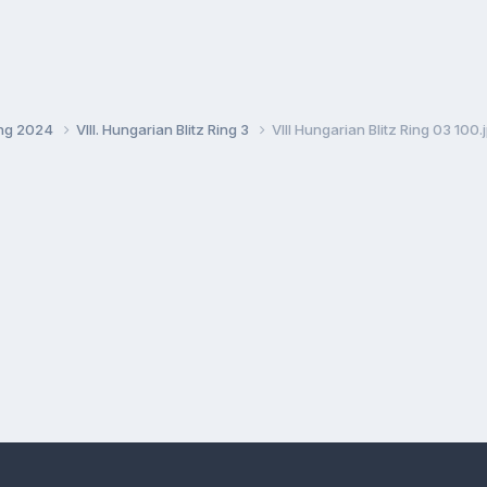
Ring 2024
VIII. Hungarian Blitz Ring 3
VIII Hungarian Blitz Ring 03 100.