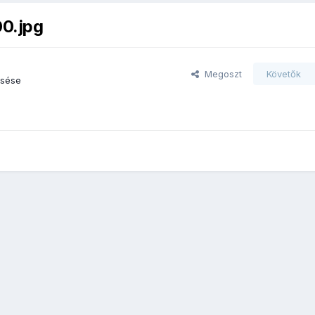
00.jpg
Megoszt
Követők
esése