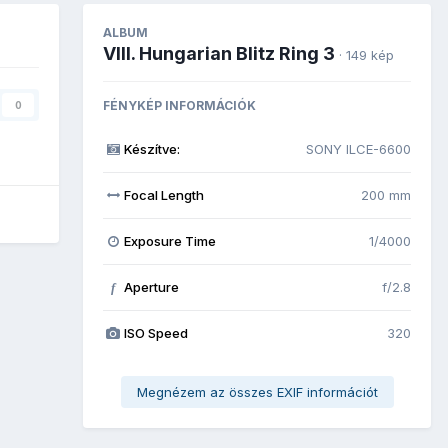
ALBUM
VIII. Hungarian Blitz Ring 3
· 149 kép
FÉNYKÉP INFORMÁCIÓK
0
Készítve:
SONY ILCE-6600
Focal Length
200 mm
Exposure Time
1/4000
Aperture
f/2.8
f
ISO Speed
320
Megnézem az összes EXIF információt