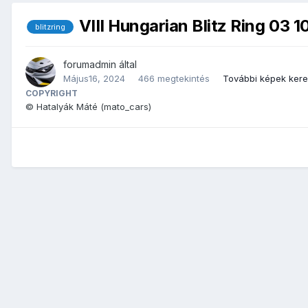
VIII Hungarian Blitz Ring 03 1
blitzring
forumadmin
által
Május16, 2024
466 megtekintés
További képek ker
COPYRIGHT
© Hatalyák Máté (mato_cars)