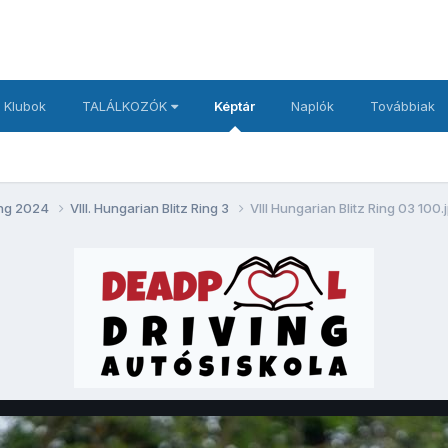
 Klubok
TALÁLKOZÓK
Képtár
Naplók
Továbbiak
Ring 2024
VIII. Hungarian Blitz Ring 3
VIII Hungarian Blitz Ring 03 100.