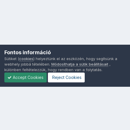
Fontos információ
Sütiket (
cookies
) helyeztünk el az eszközén, hogy segítsünk a
webhely jobbá tételében.
Módosíthatja a sütik beállításait
,
különben feltételezzük, hogy rendben van a folytatás.
Accept Cookies
Reject Cookies
Nyelvek
Adatvédelem
Sütik - Az Ön adatainak védelme fontos a számunkra -
MainPage.hu