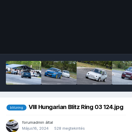
Image Tools
VIII Hungarian Blitz Ring 03 124.jpg
blitzring
forumadmin
által
Május16, 2024
528 megtekintés