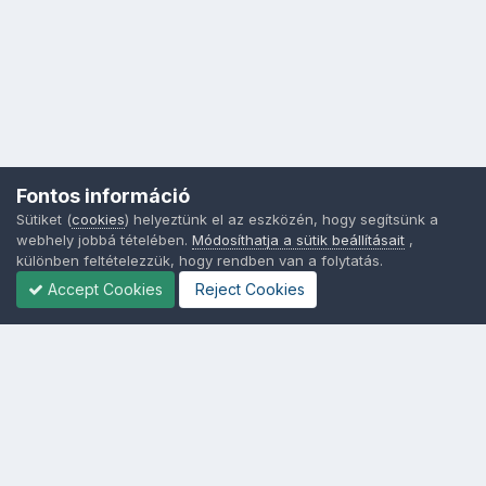
Fontos információ
Sütiket (
cookies
) helyeztünk el az eszközén, hogy segítsünk a
webhely jobbá tételében.
Módosíthatja a sütik beállításait
,
különben feltételezzük, hogy rendben van a folytatás.
Accept Cookies
Reject Cookies
Nyelvek
Adatvédelem
Sütik - Az Ön adatainak védelme fontos a számunkra -
MainPage.hu