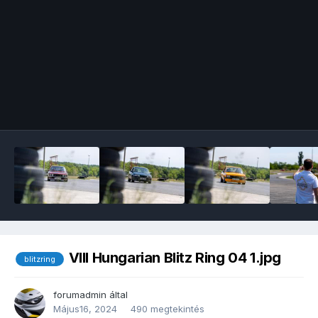
Image Tools
VIII Hungarian Blitz Ring 04 1.jpg
blitzring
forumadmin
által
Május16, 2024
490 megtekintés